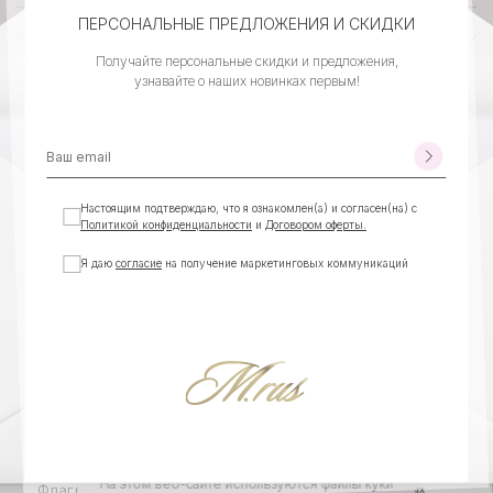
ПЕРСОНАЛЬНЫЕ ПРЕДЛОЖЕНИЯ И СКИДКИ
КОМПАНИЯ
Получайте персональные скидки и предложения,
узнавайте о наших новинках первым!
КЛИЕНТСКИЙ СЕРВИС
КОНТАКТЫ
Настоящим подтверждаю, что я ознакомлен(а) и согласен(на) с
Политикой конфиденциальности
и
Договором оферты.
Я даю
согласие
на получение маркетинговых коммуникаций
©MEXRUSSI, ВСЕ ПРАВА
ИП ЛАПШИНА КСЕНИЯ БОРИСОВНА
ЗАЩИЩЕНЫ
ИНН 540403077990
ОГРНИП 323547600114083
РАЗРАБОТАНО CREATIVE SIGHT GROUP
Политика
обработки
На этом веб-сайте используются файлы куки
Флагманский шоурум MEXRUSSI —
Москва, ул. Большая
данных