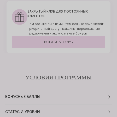
действует 14 дней после регистрации
ЗАКРЫТЫЙ КЛУБ ДЛЯ ПОСТОЯННЫХ
Бонус на день рождения — 1 000 ₽
КЛИЕНТОВ
за неделю до и неделю после
Чем больше вы с нами - тем больше привилегий:
приоритетный доступ к акциям, персональные
предложения и эксклюзивные бонусы.
Уведомления о новинках и акциях
узнавайте первыми о новых
ВСТУПИТЬ В КЛУБ
поступлениях
УСЛОВИЯ ПРОГРАММЫ
БОНУСНЫЕ БАЛЛЫ
СТАТУС И УРОВНИ