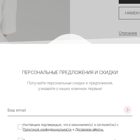
НАМЕКН
Описание
Приталенны
Укороченны
необходим
ПЕРСОНАЛЬНЫЕ ПРЕДЛОЖЕНИЯ И СКИДКИ
оттенок и 
основой г
Получайте персональные скидки и предложения,
узнавайте о наших новинках первым!
Характерис
• Цвет: мо
• Состав: 
• Посадка:
• Размер
:
S
RUS)
• Параметр
Настоящим подтверждаю, что я ознакомлен(а) и согласен(на) с
Политикой конфиденциальности
и
Договором оферты.