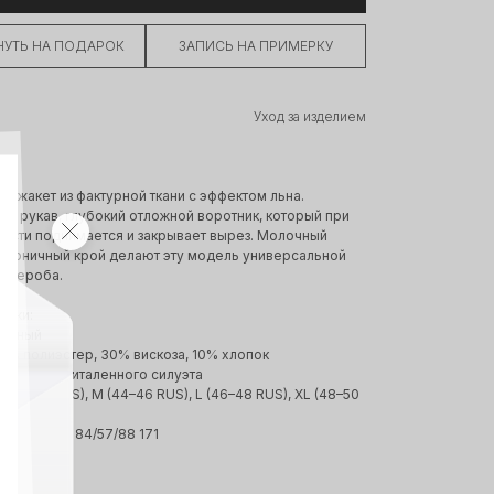
УТЬ НА ПОДАРОК
ЗАПИСЬ НА ПРИМЕРКУ
Уход за изделием
й жакет из фактурной ткани с эффектом льна.
й рукав, глубокий отложной воротник, который при
ости поднимается и закрывает вырез. Молочный
лаконичный крой делают эту модель универсальной
ардероба.
тики:
лочный
60% полиэстер, 30% вискоза, 10% хлопок
 модель приталенного силуэта
 (42–44 RUS), M (44–46 RUS), L (46–48 RUS), XL (48–50
ы модели: 84/57/88 171