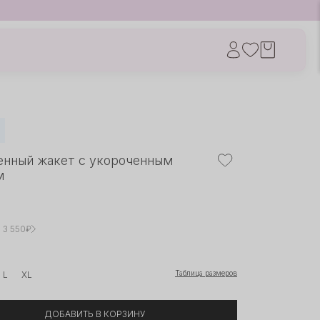
енный жакет с укороченным
м
× 3 550₽
Таблица размеров
L
XL
ДОБАВИТЬ В КОРЗИНУ