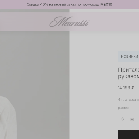
Скидка -10% на первый заказ по промокоду
MEX10
НОВИНКИ
Притал
рукаво
14 199 ₽
4 платежа 
размер
S
M