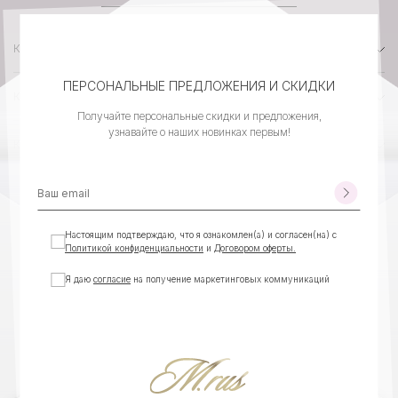
КАТАЛОГ
ПЕРСОНАЛЬНЫЕ ПРЕДЛОЖЕНИЯ И СКИДКИ
КОМПАНИЯ
Получайте персональные скидки и предложения,
узнавайте о наших новинках первым!
КЛИЕНТСКИЙ СЕРВИС
КОНТАКТЫ
Настоящим подтверждаю, что я ознакомлен(а) и согласен(на) с
Политикой конфиденциальности
и
Договором оферты.
Я даю
согласие
на получение маркетинговых коммуникаций
©MEXRUSSI, ВСЕ ПРАВА
ИП ЛАПШИНА КСЕНИЯ БОРИСОВНА
ЗАЩИЩЕНЫ
ИНН 540403077990
ОГРНИП 323547600114083