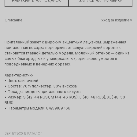
НАМЕКНУТЬ НА ПОДАРОК
ЗАПИСЬ НА ПРИМЕРКУ
Описание
Уход за изделием
Приталенный жакет с широким акцентным лацканом. Выраженная
приталенная посадка подчёркивает силуэт, широкий воротник
становится главной деталью модели. Молочный оттенок — один из
самых благородных и универсальных, одинаково уместен в
повседневных и вечерних образах.
Характеристики:
• Цвет: сливочный
• Состав: 70% полиэстер, 30% вискоза
• Посадка: модель приталенного силуэта
• Размер
:
S (42–44 RUS), M (44–46 RUS), L (46–48 RUS), XL( 48-50
RUS)
• Параметры модели: 84/59/89 166
ВЕРНУТЬСЯ В КАТАЛОГ