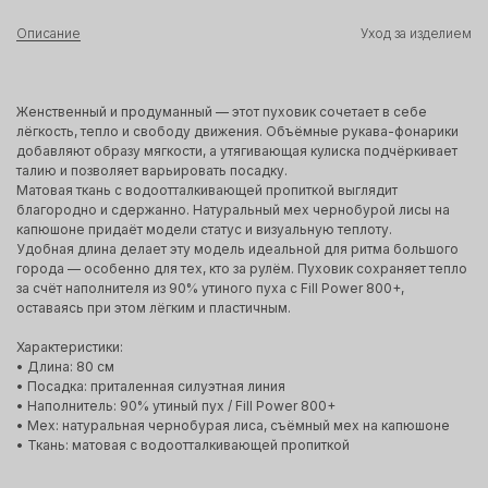
Описание
Уход за изделием
Женственный и продуманный — этот пуховик сочетает в себе
лёгкость, тепло и свободу движения. Объёмные рукава-фонарики
добавляют образу мягкости, а утягивающая кулиска подчёркивает
талию и позволяет варьировать посадку.
Матовая ткань с водоотталкивающей пропиткой выглядит
благородно и сдержанно. Натуральный мех чернобурой лисы на
капюшоне придаёт модели статус и визуальную теплоту.
Удобная длина делает эту модель идеальной для ритма большого
города — особенно для тех, кто за рулём. Пуховик сохраняет тепло
за счёт наполнителя из 90% утиного пуха с Fill Power 800+,
оставаясь при этом лёгким и пластичным.
Характеристики:
• Длина: 80 см
• Посадка: приталенная силуэтная линия
• Наполнитель: 90% утиный пух / Fill Power 800+
• Мех: натуральная чернобурая лиса, съёмный мех на капюшоне
• Ткань: матовая с водоотталкивающей пропиткой