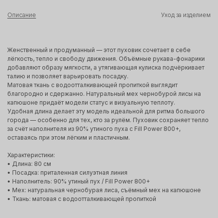
Описание
Уход за изделием
Женственный и продуманный — этот пуховик сочетает в себе
лёгкость, тепло и свободу движения. Объёмные рукава-фонарики
добавляют образу мягкости, а утягивающая кулиска подчёркивает
талию и позволяет варьировать посадку.
Матовая ткань с водоотталкивающей пропиткой выглядит
благородно и сдержанно. Натуральный мех чернобурой лисы на
капюшоне придаёт модели статус и визуальную теплоту.
Удобная длина делает эту модель идеальной для ритма большого
города — особенно для тех, кто за рулём. Пуховик сохраняет тепло
за счёт наполнителя из 90% утиного пуха с Fill Power 800+,
оставаясь при этом лёгким и пластичным.
Характеристики:
• Длина: 80 см
• Посадка: приталенная силуэтная линия
• Наполнитель: 90% утиный пух / Fill Power 800+
• Мех: натуральная чернобурая лиса, съёмный мех на капюшоне
• Ткань: матовая с водоотталкивающей пропиткой