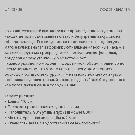
Описание
Уход за изделием
Пуховик, созданный как настоящее произведение искусства, где
каждая деталь подчёркивает статус и безупречный вкус своей
обладательницы. Его силуэт легко подстраивается под фигуру:
мягкие кулиски на талии формируют изящные «песочные часы», а
затяжки на рукавах превращают их в романтичные фонарики,
придавая образу утончённую женственность.
Главное украшение модели — щедрый мех, обрамляющий её по
всему периметру. Его можно носить наружу, демонстрируя
роскошь и богатую текстуру, или же завернуться мехом внутрь,
превращая пуховик в тёплый кокон, созданный для безупречного
комфорта даже в самые холодные дни.
Характеристики:
• Длина: 110 см
• Посадка: приталенная силуэтная линия
• Наполнитель: 90% утиный пух / Fill Power 800+
• Мех: натуральная лиса, съёмный мех
• Ткань: глянцевая с водоотталкивающей пропиткой