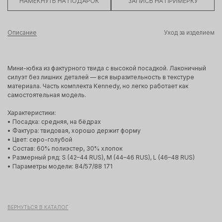
НАМЕКНУТЬ НА ПОДАРОК
ЗАПИСЬ НА ПРИМЕРКУ
Описание
Уход за изделием
Мини-юбка из фактурного твида с высокой посадкой. Лаконичный
силуэт без лишних деталей — вся выразительность в текстуре
материала. Часть комплекта Kennedy, но легко работает как
самостоятельная модель.
Характеристики:
• Посадка: средняя, на бёдрах
• Фактура: твидовая, хорошо держит форму
• Цвет: серо-голубой
• Состав: 60% полиэстер, 30% хлопок
• Размерный ряд: S (42–44 RUS), M (44–46 RUS), L (46–48 RUS)
• Параметры модели: 84/57/88 171
ВЕРНУТЬСЯ В КАТАЛОГ