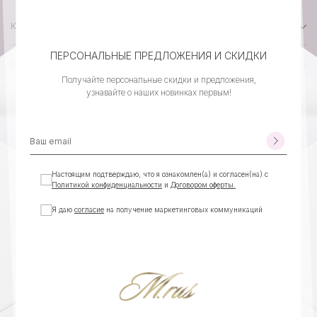
КАТАЛОГ
ПЕРСОНАЛЬНЫЕ ПРЕДЛОЖЕНИЯ И СКИДКИ
КОМПАНИЯ
Получайте персональные скидки и предложения,
узнавайте о наших новинках первым!
КЛИЕНТСКИЙ СЕРВИС
КОНТАКТЫ
Настоящим подтверждаю, что я ознакомлен(а) и согласен(на) с
Политикой конфиденциальности
и
Договором оферты.
Я даю
согласие
на получение маркетинговых коммуникаций
©MEXRUSSI, ВСЕ ПРАВА
ИП ЛАПШИНА КСЕНИЯ БОРИСОВНА
ЗАЩИЩЕНЫ
ИНН 540403077990
ОГРНИП 323547600114083