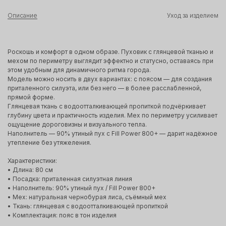
Описание
Уход за изделием
Роскошь и комфорт в одном образе. Пуховик с глянцевой тканью и
мехом по периметру выглядит эффектно и статусно, оставаясь при
этом удобным для динамичного ритма города.
Модель можно носить в двух вариантах: с поясом — для создания
приталенного силуэта, или без него — в более расслабленной,
прямой форме.
Глянцевая ткань с водоотталкивающей пропиткой подчёркивает
глубину цвета и практичность изделия. Мех по периметру усиливает
ощущение дороговизны и визуального тепла.
Наполнитель — 90% утиный пух с Fill Power 800+ — дарит надёжное
утепление без утяжеления.
Характеристики:
• Длина: 80 см
• Посадка: приталенная силуэтная линия
• Наполнитель: 90% утиный пух / Fill Power 800+
• Мех: натуральная чернобурая лиса, съёмный мех
• Ткань: глянцевая с водоотталкивающей пропиткой
• Комплектация: пояс в тон изделия