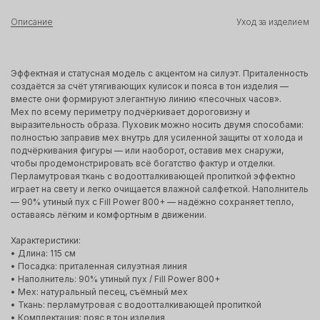
Описание
Уход за изделием
Эффектная и статусная модель с акцентом на силуэт. Приталенность
создаётся за счёт утягивающих кулисок и пояса в тон изделия —
вместе они формируют элегантную линию «песочных часов».
Мех по всему периметру подчёркивает дороговизну и
выразительность образа. Пуховик можно носить двумя способами:
полностью заправив мех внутрь для усиленной защиты от холода и
подчёркивания фигуры — или наоборот, оставив мех снаружи,
чтобы продемонстрировать всё богатство фактур и отделки.
Перламутровая ткань с водоотталкивающей пропиткой эффектно
играет на свету и легко очищается влажной салфеткой. Наполнитель
— 90% утиный пух с Fill Power 800+ — надёжно сохраняет тепло,
оставаясь лёгким и комфортным в движении.
Характеристики:
• Длина: 115 см
• Посадка: приталенная силуэтная линия
• Наполнитель: 90% утиный пух / Fill Power 800+
• Мех: натуральный песец, съёмный мех
• Ткань: перламутровая с водоотталкивающей пропиткой
• Комплектация: пояс в тон изделия