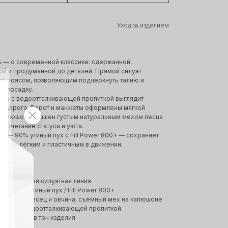
Уход за изделием
ь — о современной классике: сдержанной,
й и продуманной до деталей. Прямой силуэт
ся поясом, позволяющим подчеркнуть талию и
ь посадку.
ань с водоотталкивающей пропиткой выглядит
и дорого. Ворот и манжеты оформлены мягкой
а капюшон украшен густым натуральным мехом песца
 сочетание статуса и уюта.
ь — 90% утиный пух с Fill Power 800+ — сохраняет
аваясь лёгким и пластичным в движении.
тики:
5 см
 приталенная силуэтная линия
ель: 90% утиный пух / Fill Power 800+
уральный песец и овчина, съёмный мех на капюшоне
атовая с водоотталкивающей пропиткой
ация: пояс в тон изделия