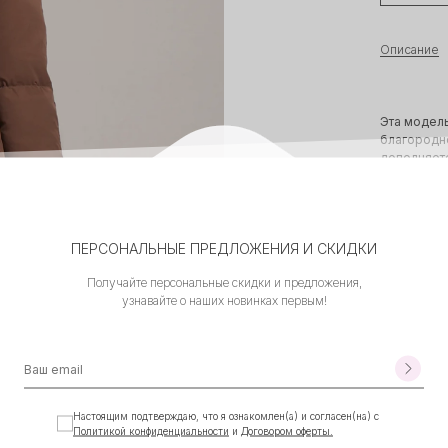
Описание
Эта модел
благородно
дополняет
варьироват
Матовая тк
лаконично 
овчиной, 
ПЕРСОНАЛЬНЫЕ ПРЕДЛОЖЕНИЯ И СКИДКИ
— создавая
Наполнител
Получайте персональные скидки и предложения,
тепло, ост
узнавайте о наших новинках первым!
Характерис
• Длина: 11
• Посадка:
• Наполнит
• Мех: нат
• Ткань: м
Настоящим подтверждаю, что я ознакомлен(а) и согласен(на) с
• Комплект
Политикой конфиденциальности
и
Договором оферты.