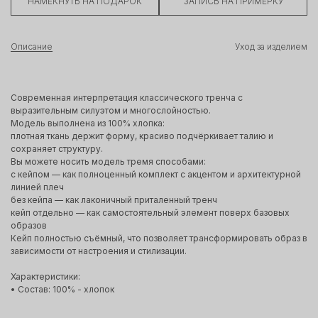
НАМЕКНУТЬ НА ПОДАРОК
ЗАПИСЬ НА ПРИМЕРКУ
Описание
Уход за изделием
Современная интерпретация классического тренча с
выразительным силуэтом и многослойностью.
Модель выполнена из 100% хлопка:
плотная ткань держит форму, красиво подчёркивает талию и
сохраняет структуру.
Вы можете носить модель тремя способами:
с кейпом — как полноценный комплект с акцентом и архитектурной
линией плеч
без кейпа — как лаконичный приталенный тренч
кейп отдельно — как самостоятельный элемент поверх базовых
образов
Кейп полностью съёмный, что позволяет трансформировать образ в
зависимости от настроения и стилизации.
Характеристики:
• Состав: 100% - хлопок