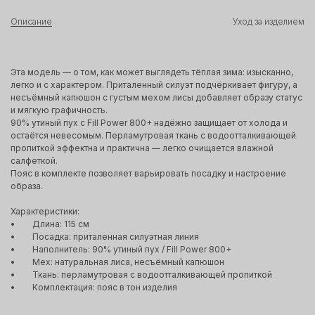
Описание
Уход за изделием
Эта модель — о том, как может выглядеть тёплая зима: изысканно,
легко и с характером. Приталенный силуэт подчёркивает фигуру, а
несъёмный капюшон с густым мехом лисы добавляет образу статус
и мягкую графичность.
90% утиный пух с Fill Power 800+ надёжно защищает от холода и
остаётся невесомым. Перламутровая ткань с водоотталкивающей
пропиткой эффектна и практична — легко очищается влажной
салфеткой.
Пояс в комплекте позволяет варьировать посадку и настроение
образа.
Характеристики:
• Длина: 115 см
• Посадка: приталенная силуэтная линия
• Наполнитель: 90% утиный пух / Fill Power 800+
• Мех: натуральная лиса, несъёмный капюшон
• Ткань: перламутровая с водоотталкивающей пропиткой
• Комплектация: пояс в тон изделия