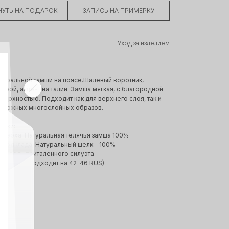
УТЬ НА ПОДАРОК
ЗАПИСЬ НА ПРИМЕРКУ
Уход за изделием
атуральной замши на поясе.Шалевый воротник,
крой, акцент на талии. Замша мягкая, с благородной
верхностью. Подходит как для верхнего слоя, так и
 сложных многослойных образов.
тики:
 верха: Натуральная телячья замша 100%
 подклада: Натуральный шелк - 100%
 модель приталенного силуэта
one size (подходит на 42-46 RUS)
В КАТАЛОГ