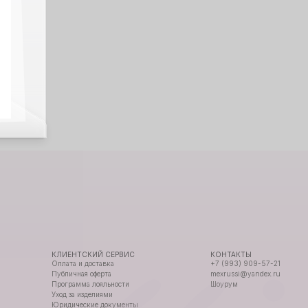
КЛИЕНТСКИЙ СЕРВИС
КОНТАКТЫ
Оплата и доставка
+7 (993) 909-57-21
Публичная оферта
mexrussi@yandex.ru
Программа лояльности
Шоурум
Уход за изделиями
Юридические документы