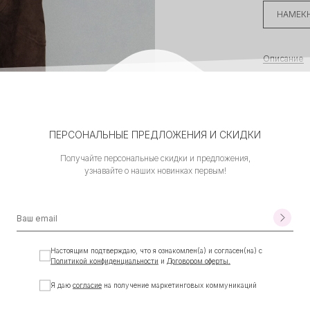
НАМЕКН
Описание
Жакет из н
свободный 
ПЕРСОНАЛЬНЫЕ ПРЕДЛОЖЕНИЯ И СКИДКИ
матовой по
для более
Получайте персональные скидки и предложения,
узнавайте о наших новинках первым!
Характерис
• Материал
• Материал
• Посадка:
• Размер: 
Настоящим подтверждаю, что я ознакомлен(а) и согласен(на) с
Политикой конфиденциальности
и
Договором оферты.
ВЕРНУТЬСЯ 
Я даю
согласие
на получение маркетинговых коммуникаций