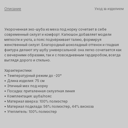
Описание
Уход за изделием
Укороченная эко-шуба из меха под норку сочетает в себе
современный силуэт и комфорт. Капюшон добавляет модели
мягкости и уюта, а пояс подчёркивает талию, формируя
женственный силуэт. Благородный шоколадный оттенок и гладкая
фактура делают эту шубу универсальной: она легко сочетается как
с вечерними образами, так и с повседневным гардеробом, всегда
выглядя дорого и стильно.
Характеристики:
• Температурный режим до -20°
• Длина изделия: 75 см
• Этичный мех под норку
• Посадка: приталенная силуэтная линия
• Комплектация: шуба/пояс
• Материал вверха: 100% полиэстер
• Материал подклада: 56% полиэстер, 44% вискоза
• Утеплитель: 100% полиэстер