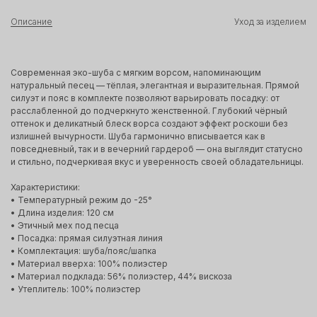
Описание
Уход за изделием
Современная эко-шуба с мягким ворсом, напоминающим
натуральный песец — тёплая, элегантная и выразительная. Прямой
силуэт и пояс в комплекте позволяют варьировать посадку: от
расслабленной до подчеркнуто женственной. Глубокий чёрный
оттенок и деликатный блеск ворса создают эффект роскоши без
излишней вычурности. Шуба гармонично вписывается как в
повседневный, так и в вечерний гардероб — она выглядит статусно
и стильно, подчеркивая вкус и уверенность своей обладательницы.
Характеристики:
• Температурный режим до -25°
• Длина изделия: 120 см
• Этичный мех под песца
• Посадка: прямая силуэтная линия
• Комплектация: шуба/пояс/шапка
• Материал вверха: 100% полиэстер
• Материал подклада: 56% полиэстер, 44% вискоза
• Утеплитель: 100% полиэстер